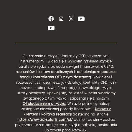
Ostrzeżenie o ryzyku: Kontrakty CFD są złożonymi
instrumentami i wiążą się z wysokim ryzykiem szybkiej
utraty pieniędzy z powodu dźwigni finansowej.
67.24%
rachunków klientów detalicznych traci pieniądze podczas
handlu kontraktami CFD z tym dostawcą
. Powinieneś
rozważyć, czy rozumiesz, jak działają kontrakty CFD i czy
możesz sobie pozwolić na podjęcie wysokiego ryzyka
utraty pieniędzy. Upewnij się, że jesteś w pełni świadomy
związanego z tym ryzyka i zapoznaj się z naszym
Oświadczeniem o ryzyku.
W razie potrzeby należy
zasięgnąć niezależnej porady finansowej.
Umowa z
klientem i Polityka realizacji
dostępna na stronie
https://www.axi-solaris.com/pl/
ważne i powinny zostać
przejrzane przed podjęciem decyzji o nabyciu, posiadaniu
lub zbyciu produktów Axi.